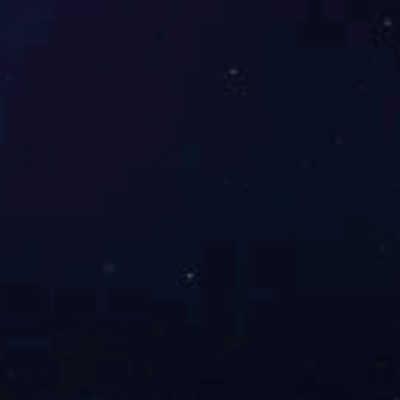
建筑工程
市政公用
石油化工
民航工程
更多...
资讯中心
开云（中国）新闻
行业新闻
招贤纳士
招聘职位
人才理念
开云（中国）
电话 :
010－62161407
传真 :
010－62162417
邮箱 : lifei@zjhzj.net zjh@zjhzj.net
地址 : 北京市海淀区复兴路12号恩菲科技大厦A座三