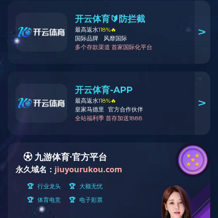
2021-03-23
2021
北京地区
年度人事考试工作计划