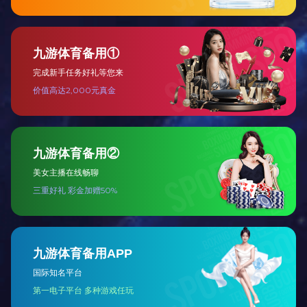
来源：北京市人力资源和社会保障局