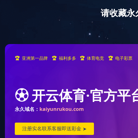
首页
走进开云官方注册
开云（中
建筑工程
市政公用
石油化工
民航工程
电力工程