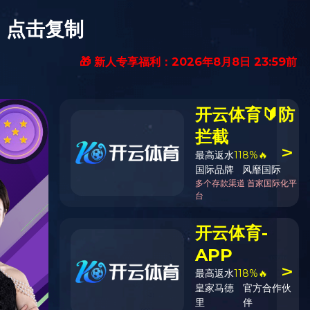
客户热线：010-62161407
贤纳士
合作伙伴
开云（中国）
与机房咨询
招标代理
财务决算
投资后评价