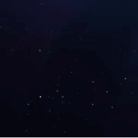
走进开云官方注册
开云（中国）业务
经典
开云（中国）简介
造价咨询
建筑
组织架构
招标代理
市政
资质荣誉
工程监理
石油
会计服务
民航
更多..
Copyright © 2018 开云官方注册
京ICP备2021003280号
华体会体育官方在线官网
|
九游·体育
|
开云电子登录_开云（中
网站
|
华体会网页版
|