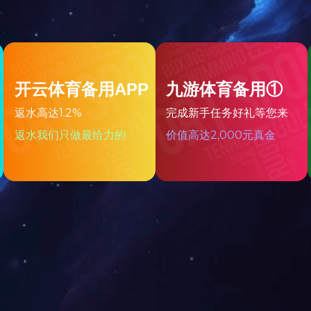
工程
下一个案例：
江西星