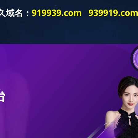
国）业务
经典案例
资讯中心
招
交通工程
水利工程
PPP项目
征地拆迁
设计优化
信息化