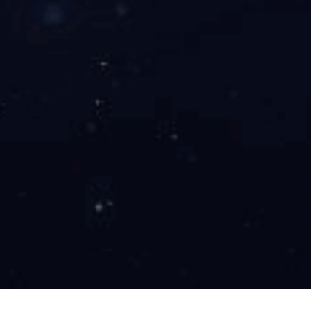
经典案例
建筑工程
市政公用
石油化工
民航工程
更多...
资讯中心
开云（中国）新闻
行业新闻
招贤纳士
招聘职位
人才理念
开云（中国）
电话 :
010－62161407
传真 :
010－62162417
邮箱 : lifei@zjhzj.net zjh@zjhzj.net